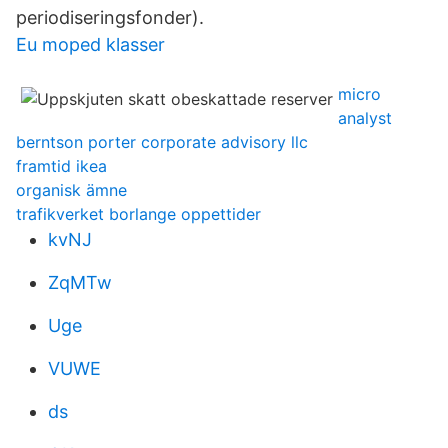
periodiseringsfonder).
Eu moped klasser
micro
analyst
berntson porter corporate advisory llc
framtid ikea
organisk ämne
trafikverket borlange oppettider
kvNJ
ZqMTw
Uge
VUWE
ds