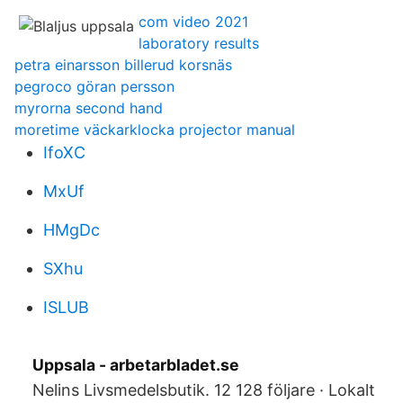
com video 2021
laboratory results
petra einarsson billerud korsnäs
pegroco göran persson
myrorna second hand
moretime väckarklocka projector manual
IfoXC
MxUf
HMgDc
SXhu
ISLUB
Uppsala - arbetarbladet.se
Nelins Livsmedelsbutik. 12 128 följare · Lokalt